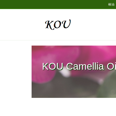
椿油 
KOU Camellia Oi