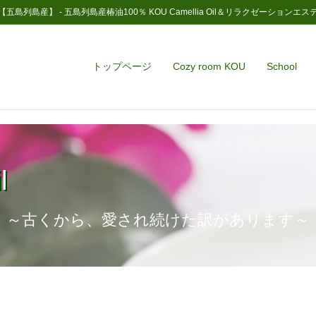
【五島列島産】 - 五島列島産椿油100％ KOU Camellia Oil＆リラクゼーションエス
トップページ
Cozy room KOU
School
l
～古くから、愛され続けた訳があります～