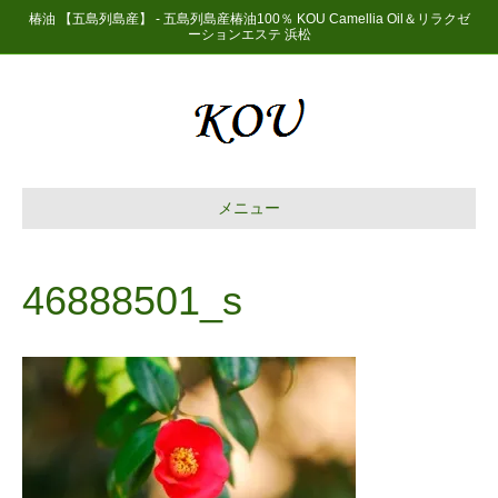
椿油 【五島列島産】 - 五島列島産椿油100％ KOU Camellia Oil＆リラクゼ
ーションエステ 浜松
メニュー
46888501_s