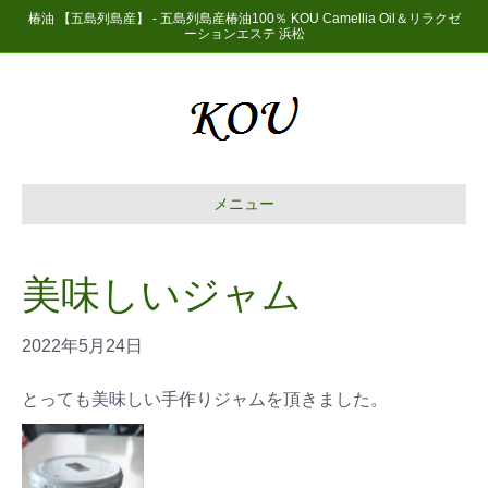
椿油 【五島列島産】 - 五島列島産椿油100％ KOU Camellia Oil＆リラクゼ
ーションエステ 浜松
メニュー
美味しいジャム
2022年5月24日
とっても美味しい手作りジャムを頂きました。