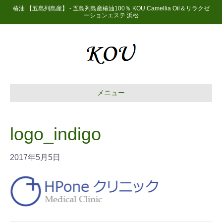
椿油 【五島列島産】 - 五島列島産椿油100％ KOU Camellia Oil＆リラクゼ
ーションエステ 浜松
メニュー
logo_indigo
2017年5月5日